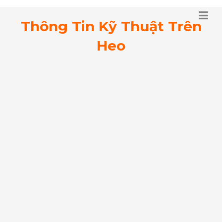
Thông Tin Kỹ Thuật Trên
Heo
HOẠT TÍNH KHÁNG KHUẨN CỦA CÁC HẠT
NANO BẠC ĐƯỢC TỔNG HỢP TỪ CHIẾT
XUẤT CÂY TERMINALIA MANTALY (CÂY
BÀNG MADAGASCA)
12-28-2022
1. Giới thiệu Áp lực dịch bệnh và tỉ lệ tử vong do bệnh tật
hiện gia tăng toàn cầu, đi kèm với sự đa đề kháng thuốc
của vi khuẩn, là một mối lo ngại lớn cho sức khỏe ...
Read More