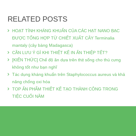
RELATED POSTS
HOẠT TÍNH KHÁNG KHUẨN CỦA CÁC HẠT NANO BẠC
ĐƯỢC TỔNG HỢP TỪ CHIẾT XUẤT CÂY Terminalia
mantaly (cây bàng Madagasca)
CẦN LƯU Ý GÌ KHI THIẾT KẾ IN ẤN THIỆP TẾT?
[KIẾN THỨC] Chế độ ăn dựa trên thịt sống cho thú cưng
không tốt như bạn nghĩ
Tác dụng kháng khuẩn trên Staphylococcus aureus và khả
năng chống oxi hóa
TOP ẤN PHẨM THIẾT KẾ TẠO THÀNH CÔNG TRONG
TIỆC CUỐI NĂM