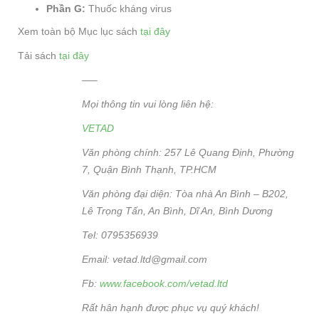
Phần G:
Thuốc kháng virus
Xem toàn bộ Mục lục sách
tại đây
Tải sách
tại đây
—–
Mọi thông tin vui lòng liên hệ:
VETAD
Văn phòng chính: 257 Lê Quang Định, Phường
7, Quận Bình Thạnh, TP.HCM
Văn phòng đại diện: Tòa nhà An Bình – B202,
Lê Trọng Tấn, An Bình, Dĩ An, Bình Dương
Tel: 0795356939
Email: vetad.ltd@gmail.com
Fb:
www.facebook.com/vetad.ltd
Rất hân hạnh được phục vụ quý khách!