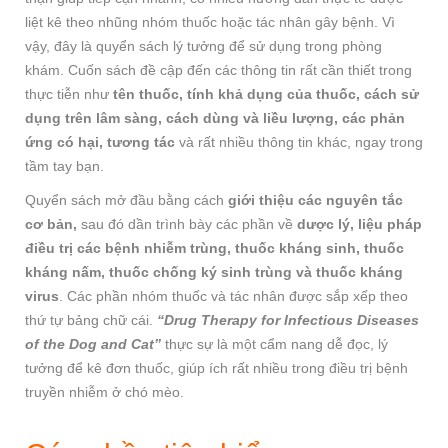
liệt kê theo nhũng nhóm thuốc hoặc tác nhân gây bệnh. Vì
vậy, đây là quyển sách lý tưởng để sử dụng trong phòng
khám. Cuốn sách đề cập đến các thông tin rất cần thiết trong
thực tiễn như
tên thuốc, tính khả dụng của thuốc, cách sử
dụng trên lâm sàng, cách dùng và liều lượng, các phản
ứng có hại, tương tác
và rất nhiều thông tin khác, ngay trong
tầm tay bạn.
Quyển sách mở đầu bằng cách
giới thiệu các nguyên tắc
cơ bản,
sau đó dần trình bày các phần về
dược lý, liệu pháp
điều trị các bệnh nhiễm trùng, thuốc kháng sinh, thuốc
kháng nấm, thuốc chống ký sinh trùng và thuốc kháng
virus
. Các phần nhóm thuốc và tác nhân được sắp xếp theo
thứ tự bảng chữ cái.
“Drug Therapy for Infectious Diseases
of the Dog and Cat”
thực sự là một cẩm nang dễ đọc, lý
tưởng để kê đơn thuốc, giúp ích rất nhiều trong điều trị bệnh
truyền nhiễm ở chó mèo.