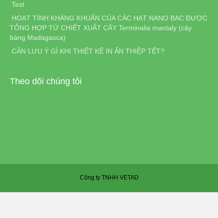
Test
HOẠT TÍNH KHÁNG KHUẨN CỦA CÁC HẠT NANO BẠC ĐƯỢC
TỔNG HỢP TỪ CHIẾT XUẤT CÂY Terminalia mantaly (cây
bàng Madagasca)
CẦN LƯU Ý GÌ KHI THIẾT KẾ IN ẤN THIỆP TẾT?
Theo dõi chúng tôi
Công ty TNHH VETAD