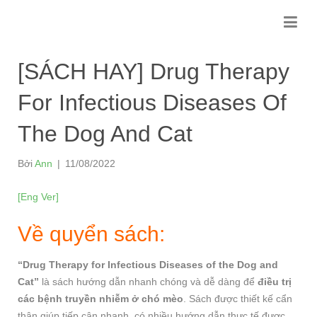
[SÁCH HAY] Drug Therapy
For Infectious Diseases Of
The Dog And Cat
Bởi
Ann
|
11/08/2022
[Eng Ver]
Về quyển sách:
“Drug Therapy for Infectious Diseases of the Dog and
Cat”
là sách hướng dẫn nhanh chóng và dễ dàng để
điều trị
các bệnh truyền nhiễm ở chó mèo
. Sách được thiết kế cẩn
thận giúp tiếp cận nhanh, có nhiều hướng dẫn thực tế được